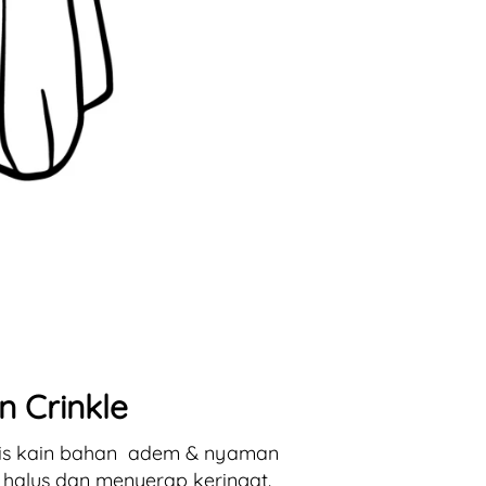
n Crinkle
s kain 
bahan 
adem & nyaman 
 halus dan menyerap keringat.  