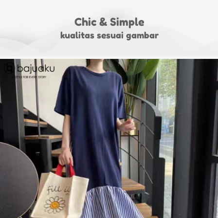
Chic & Simple
kualitas sesuai gambar