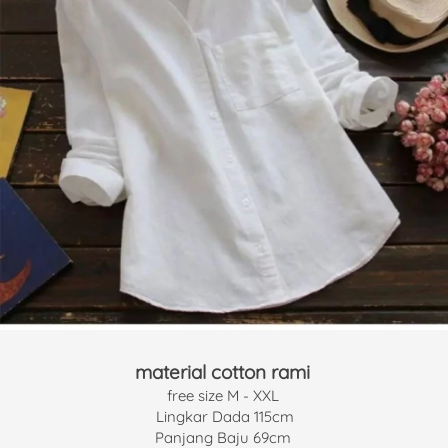
material cotton rami 
free size M - XXL 
Lingkar Dada 115cm
Panjang Baju 69cm 