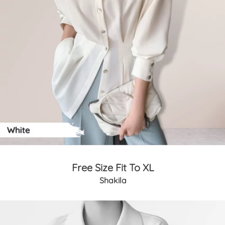
Free Size Fit To XL
Shakila