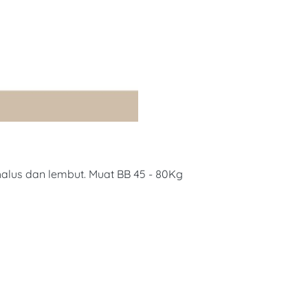
esain cantik dan elegan karakteristik bahan halus dan lembut. Muat BB 45 - 80Kg 