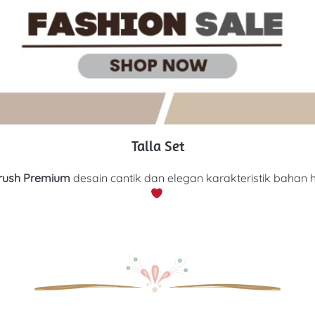
Talla Set
rush Premium 
d